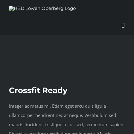
Zum
Inhalt
springen
View
Larger
Image
Crossfit Ready
Integer ac metus mi. Etiam eget arcu quis ligula
ullamcorper hendrerit nec at neque. Vestibulum sed
mauris tincidunt, tristique tellus sed, fermentum sapien.
Phasellus pretium vestibulum est in porta. Mauris